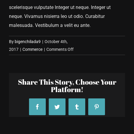
scelerisque vulputate Integer ut neque. Integer ut
neque. Vivamus nisierra leo ut odio. Curabitur
malesuada. Vestibulum a velit eu ante.
By
bigenchilada9
|
October 4th,
on
2017
|
Commerce
|
Comments Off
Quote:
Jersey
Family
Share This Story, Choose Your
to
Platform!
Split
Jackpot
Facebook
Twitter
Tumblr
Pinterest