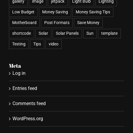
gallery
image
jetpack
Light Bulb
Lighting
Low Budget
Money Saving
Money Saving Tips
Motherboard
Post Formats
Save Money
shortcode
Solar
Solar Panels
Sun
template
Testing
Tips
video
Meta
Log in
Entries feed
Comments feed
WordPress.org